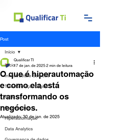
Post
Início
Qualificar TI
Início
17 de jan. de 2025
2 min de leitura
O que é hiperautomação
Infrastructure Services
e como ela está
Transformação Digital
transformando os
ITSM
negócios.
Outsourcing
Atualizado:
30 de jan. de 2025
Hiperautomação
Data Analytics
Governança de dados