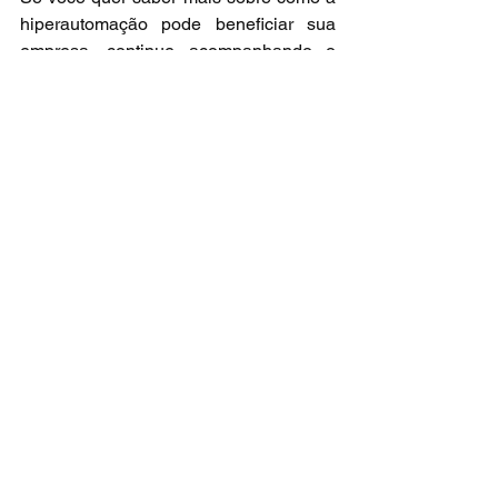
hiperautomação pode beneficiar sua 
empresa, continue acompanhando o 
blog da Qualificar TI para mais insights 
e exemplos práticos.
Hiperautomação
Ver tudo
Posts recentes