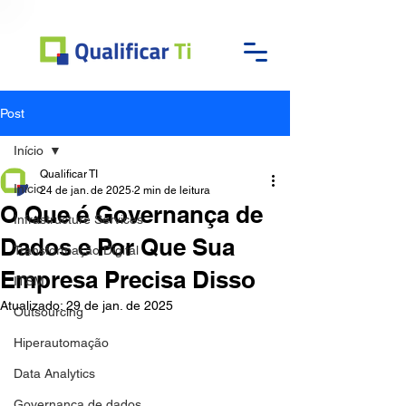
Post
Início
Qualificar TI
Início
24 de jan. de 2025
2 min de leitura
O Que é Governança de
Infrastructure Services
Dados e Por Que Sua
Transformação Digital
Empresa Precisa Disso
ITSM
Atualizado:
29 de jan. de 2025
Outsourcing
Hiperautomação
Data Analytics
Governança de dados