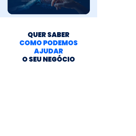
QUER SABER
COMO PODEMOS
AJUDAR
O SEU NEGÓCIO
Acreditamos que a construção
de uma ótima parceria vem do
diálogo e da interação. Por isso,
criamos este espaço para você!
Nele, você pode fazer os seus
comentários, solicitar contato
de nossos consultores, dar
sugestões e esclarecer suas
dúvidas.